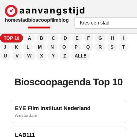
home
stad
bioscoop
film
blog
TOP 10
A
B
C
D
E
F
G
H
I
J
K
L
M
N
O
P
Q
R
S
T
U
V
W
X
Y
Z
ALLE
Bioscoopagenda Top 10
EYE Film Instituut Nederland
Amsterdam
LAB111