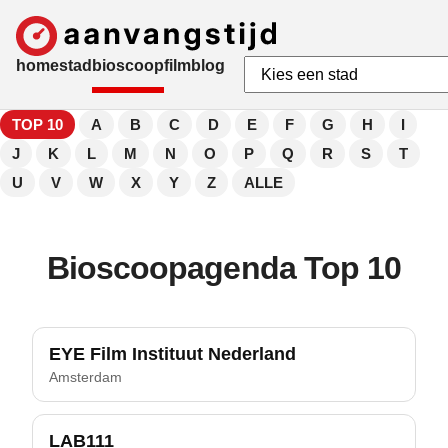
home
stad
bioscoop
film
blog
TOP 10
A
B
C
D
E
F
G
H
I
J
K
L
M
N
O
P
Q
R
S
T
U
V
W
X
Y
Z
ALLE
Bioscoopagenda Top 10
EYE Film Instituut Nederland
Amsterdam
LAB111