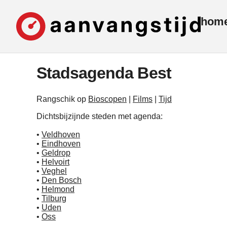
hom
Stadsagenda Best
Rangschik op
Bioscopen
|
Films
|
Tijd
Dichtsbijzijnde steden met agenda:
•
Veldhoven
•
Eindhoven
•
Geldrop
•
Helvoirt
•
Veghel
•
Den Bosch
•
Helmond
•
Tilburg
•
Uden
•
Oss