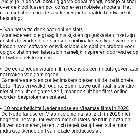
Als je je in een willekeurig game-debat mengt, hoor je al snel
over de kloof tussen pc-, console- en mobiele shooters. Het
gaat niet alleen om de voorkeur voor bepaalde hardware of
besturing.
•
Van het witte doek naar online slots
Voor iedereen die graag films kijkt en op gokkasten inzet zijn
er slots te vinden die de ideale combinatie van twee werelden
bieden. Veel software ontwikkelaars die spellen creëren voor
op gok platformen laten zich namelijk inspireren door wat er op
het witte doek te zien is.
•
De echte reden waarom filmrecensies een impuls geven aan
het maken van gamingcon
Gamestreamers en contentmakers breken uit de traditionele
Let's Plays en walkthroughs. Een nieuwe golf haalt inspiratie
niet alleen uit de games zelf, maar ook uit hoe films online
worden besproken en ontleed.
•
10 onderbelichte Nederlandse en Vlaamse films in 2026
De Nederlandse en Vlaamse cinema laat zich in 2026 niet
negeren. Terwijl Hollywood-blockbusters de multiplexzalen
blijven domineren, tekent zich tegelijkertijd een stille maar
indrukwekkende golf van lokale producties af.