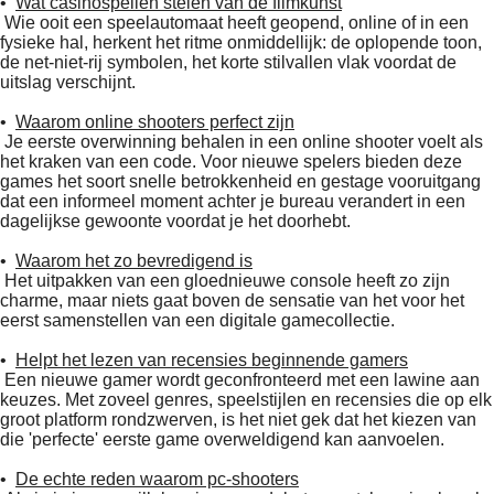
•
Wat casinospellen stelen van de filmkunst
Wie ooit een speelautomaat heeft geopend, online of in een
fysieke hal, herkent het ritme onmiddellijk: de oplopende toon,
de net-niet-rij symbolen, het korte stilvallen vlak voordat de
uitslag verschijnt.
•
Waarom online shooters perfect zijn
Je eerste overwinning behalen in een online shooter voelt als
het kraken van een code. Voor nieuwe spelers bieden deze
games het soort snelle betrokkenheid en gestage vooruitgang
dat een informeel moment achter je bureau verandert in een
dagelijkse gewoonte voordat je het doorhebt.
•
Waarom het zo bevredigend is
Het uitpakken van een gloednieuwe console heeft zo zijn
charme, maar niets gaat boven de sensatie van het voor het
eerst samenstellen van een digitale gamecollectie.
•
Helpt het lezen van recensies beginnende gamers
Een nieuwe gamer wordt geconfronteerd met een lawine aan
keuzes. Met zoveel genres, speelstijlen en recensies die op elk
groot platform rondzwerven, is het niet gek dat het kiezen van
die 'perfecte' eerste game overweldigend kan aanvoelen.
•
De echte reden waarom pc-shooters