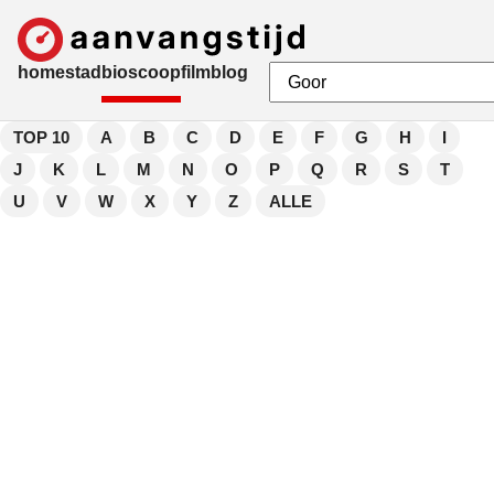
home
stad
bioscoop
film
blog
TOP 10
A
B
C
D
E
F
G
H
I
J
K
L
M
N
O
P
Q
R
S
T
U
V
W
X
Y
Z
ALLE