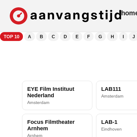
hom
TOP 10
A
B
C
D
E
F
G
H
I
J
EYE Film Instituut
LAB111
Nederland
Amsterdam
Amsterdam
Focus Filmtheater
LAB-1
Arnhem
Eindhoven
Arnhem