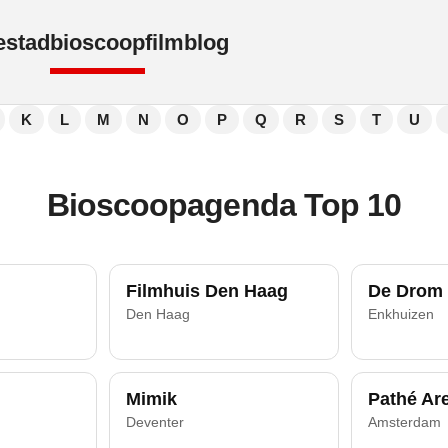
e
stad
bioscoop
film
blog
K
L
M
N
O
P
Q
R
S
T
U
Bioscoopagenda Top 10
Filmhuis Den Haag
De Drom
Den Haag
Enkhuizen
Mimik
Pathé Ar
Deventer
Amsterdam