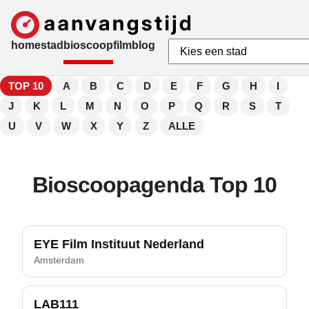
home
stad
bioscoop
film
blog
TOP 10
A
B
C
D
E
F
G
H
I
J
K
L
M
N
O
P
Q
R
S
T
U
V
W
X
Y
Z
ALLE
Bioscoopagenda Top 10
EYE Film Instituut Nederland
Amsterdam
LAB111